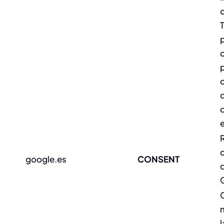
c
d
e
google.es
CONSENT
l