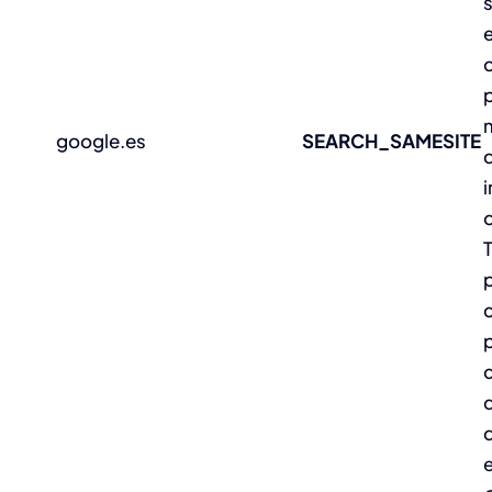
e
p
m
google.es
SEARCH_SAMESITE
c
d
e