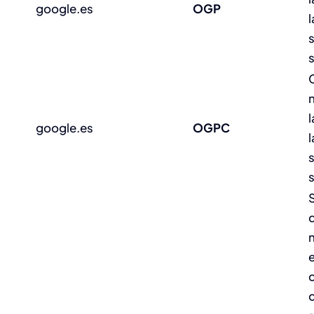
google.es
OGP
s
l
google.es
OGPC
s
q