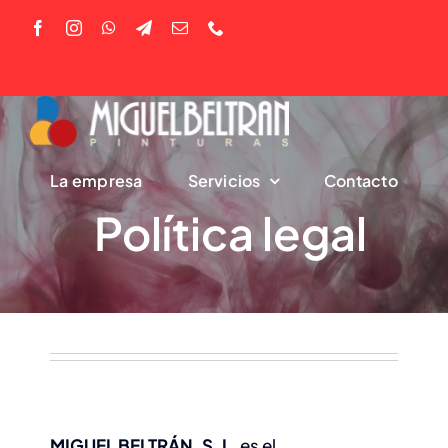
Saltar
al
contenido
La empresa
Servicios
Contacto
Política legal
MIGUEL BELTRÁN, S. L.
es el