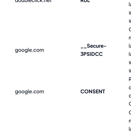
doubleclick.net
RUL
s
__Secure-
l
google.com
3PSIDCC
s
google.com
CONSENT
l