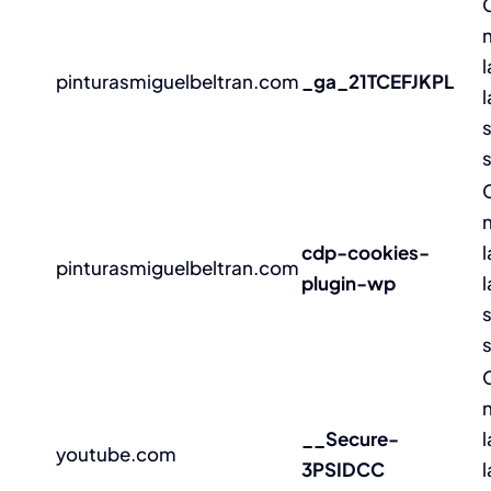
l
pinturasmiguelbeltran.com
_ga_21TCEFJKPL
s
cdp-cookies-
l
pinturasmiguelbeltran.com
plugin-wp
s
__Secure-
l
youtube.com
3PSIDCC