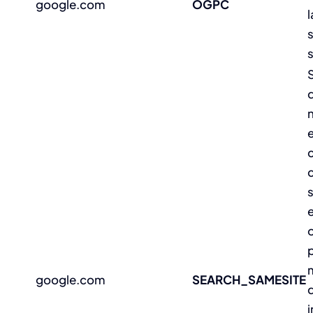
google.com
OGPC
s
q
e
p
m
google.com
SEARCH_SAMESITE