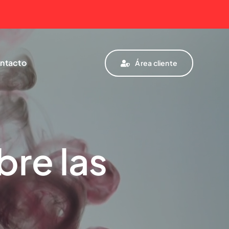
ntacto
Área cliente
bre las
Otros servicios de
pintura.