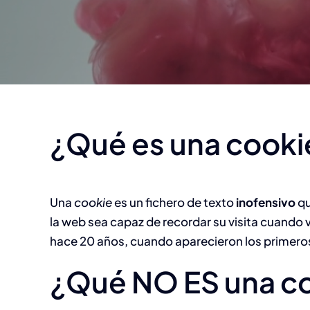
Pintura de
Pin
automoción
Soluciones para el pintado
y repintado de vehículos.
¿Qué es una cooki
Una
cookie
es un fichero de texto
inofensivo
qu
la web sea capaz de recordar su visita cuando
hace 20 años, cuando aparecieron los primero
¿Qué NO ES una c