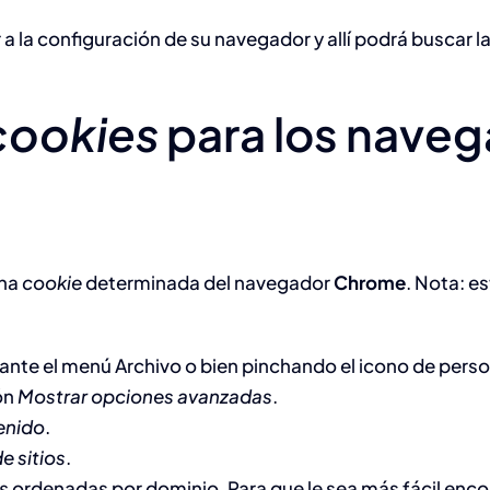
r a la configuración de su navegador y allí podrá buscar 
cookies
para los nave
una
cookie
determinada del navegador
Chrome
. Nota: e
nte el menú Archivo o bien pinchando el icono de person
ón
Mostrar opciones avanzadas
.
enido
.
e sitios
.
s
ordenadas por dominio. Para que le sea más fácil enco