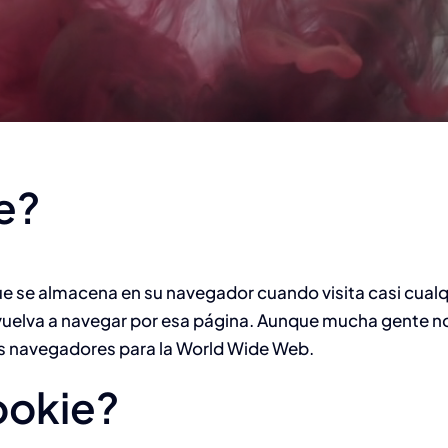
tura de aplicación en la
Pintura y materiales en
línea industrial.
área de decoración
e?
e se almacena en su navegador cuando visita casi cualqu
 vuelva a navegar por esa página. Aunque mucha gente no
s navegadores para la World Wide Web.
ookie?