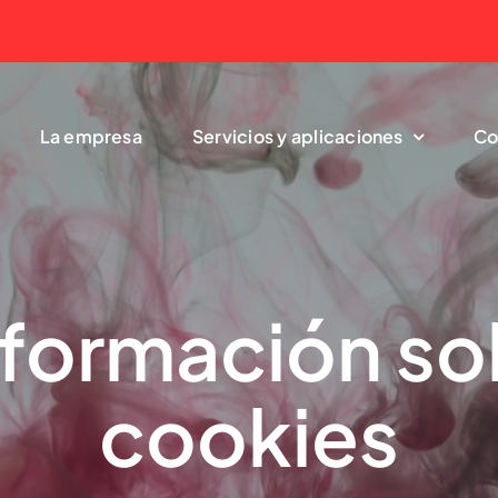
La empresa
Servicios y aplicaciones
Co
formación so
cookies
Soluciones
Nuestra línea
industriales
decoración