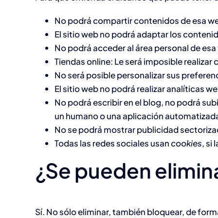
No podrá compartir contenidos de esa web 
El sitio web no podrá adaptar los contenid
No podrá acceder al área personal de es
Tiendas online: Le será imposible realizar 
No será posible personalizar sus preferenc
El sitio web no podrá realizar analíticas w
No podrá escribir en el blog, no podrá su
un humano o una aplicación automatizad
No se podrá mostrar publicidad sectorizada
Todas las redes sociales usan
cookies
, si
¿Se pueden elimina
Sí. No sólo eliminar, también bloquear, de form