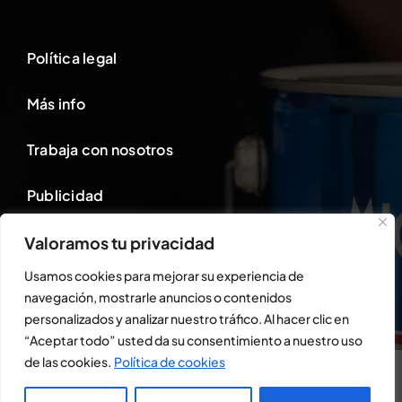
Política legal
Más info
Trabaja con nosotros
Publicidad
Valoramos tu privacidad
Área cliente
Usamos cookies para mejorar su experiencia de
navegación, mostrarle anuncios o contenidos
personalizados y analizar nuestro tráfico. Al hacer clic en
“Aceptar todo” usted da su consentimiento a nuestro uso
Uso de cookies
de las cookies.
Política de cookies
© Todos los derechos reservados • Miguel Beltran S.l
Este sitio web utiliza cookies para que usted tenga la mejor experiencia de
usuario. Si continúa navegando está dando su consentimiento para la