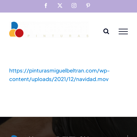
Saltar
Facebook
X
Instagram
Pinterest
al
contenido
https://pinturasmiguelbeltran.com/wp-
content/uploads/2021/12/navidad.mov