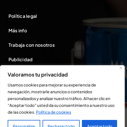
Política legal
Más info
Trabaja con nosotros
Publicidad
Valoramos tu privacidad
Área cliente
Usamos cookies para mejorar su experiencia de
navegación, mostrarle anuncios o contenidos
personalizados y analizar nuestro tráfico. Al hacer clic en
“Aceptar todo” usted da su consentimiento a nuestro uso
Uso de cookies
de las cookies.
Política de cookies
© Todos los derechos reservados • Miguel Beltran S.l
Este sitio web utiliza cookies para que usted tenga la mejor experiencia de
usuario. Si continúa navegando está dando su consentimiento para la
aceptación de las mencionadas cookies y la aceptación de nuestra
política de
Personalizar
Rechazar todo
Aceptar todo