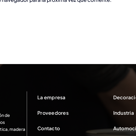
La empresa
Decoraci
Proveedores
Industria
ón de
Nos
Contacto
Automoc
́utica, madera