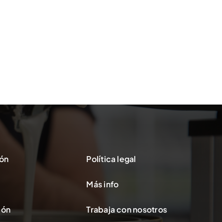
ón
Política legal
Más info
ión
Trabaja con nosotros